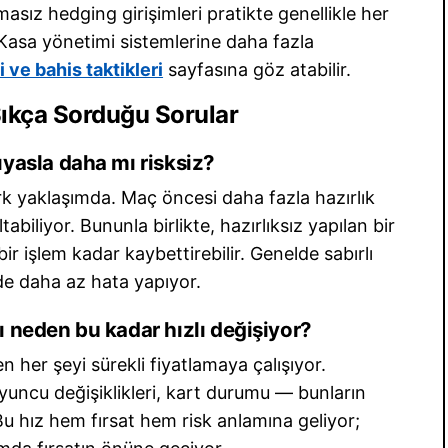
asız hedging girişimleri pratikte genellikle her
 Kasa yönetimi sistemlerine daha fazla
i ve bahis taktikleri
sayfasına göz atabilir.
Sıkça Sorduğu Sorular
ıyasla daha mı risksiz?
k yaklaşımda. Maç öncesi daha fazla hazırlık
tabiliyor. Bununla birlikte, hazırlıksız yapılan bir
ir işlem kadar kaybettirebilir. Genelde sabırlı
de daha az hata yapıyor.
ı neden bu kadar hızlı değişiyor?
n her şeyi sürekli fiyatlamaya çalışıyor.
uncu değişiklikleri, kart durumu — bunların
Bu hız hem fırsat hem risk anlamına geliyor;