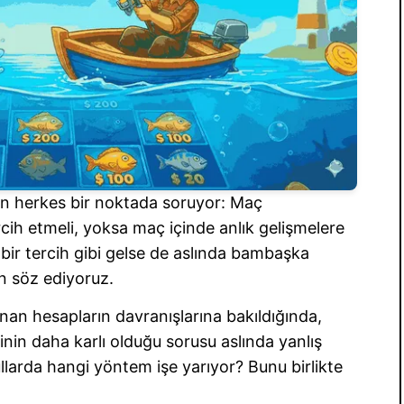
n herkes bir noktada soruyor: Maç
h etmeli, yoksa maç içinde anlık gelişmelere
bir tercih gibi gelse de aslında bambaşka
en söz ediyoruz.
nan hesapların davranışlarına bakıldığında,
inin daha karlı olduğu sorusu aslında yanlış
llarda hangi yöntem işe yarıyor? Bunu birlikte