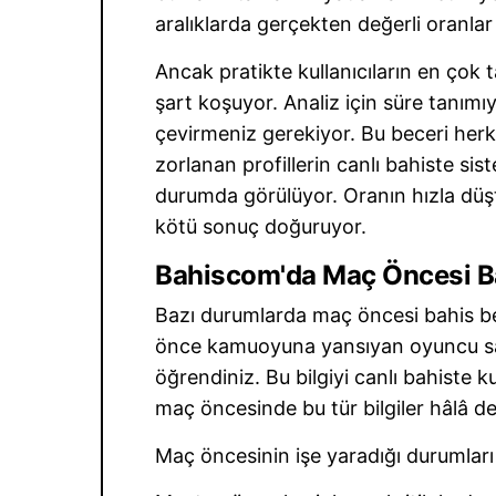
aralıklarda gerçekten değerli oranlar 
Ancak pratikte kullanıcıların en çok t
şart koşuyor. Analiz için süre tanım
çevirmeniz gerekiyor. Bu beceri herk
zorlanan profillerin canlı bahiste sis
durumda görülüyor. Oranın hızla düş
kötü sonuç doğuruyor.
Bahiscom'da Maç Öncesi Ba
Bazı durumlarda maç öncesi bahis be
önce kamuoyuna yansıyan oyuncu saka
öğrendiniz. Bu bilgiyi canlı bahiste 
maç öncesinde bu tür bilgiler hâlâ değ
Maç öncesinin işe yaradığı durumları