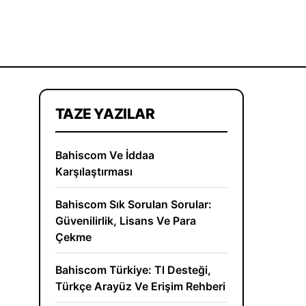
TAZE YAZILAR
Bahiscom Ve İddaa
Karşılaştırması
Bahiscom Sık Sorulan Sorular:
Güvenilirlik, Lisans Ve Para
Çekme
Bahiscom Türkiye: Tl Desteği,
Türkçe Arayüz Ve Erişim Rehberi