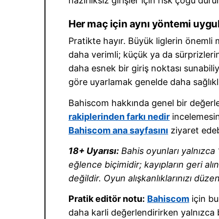
hazırlıksız girişler için risk çoğu du
Her maç için aynı yöntemi uyg
Pratikte hayır. Büyük liglerin önemli
daha verimli; küçük ya da sürprizleri
daha esnek bir giriş noktası sunabili
göre uyarlamak genelde daha sağlıklı
Bahiscom hakkında genel bir değerl
rakiplerinden farkı nedir
incelemesin
Bahiscom ana sayfasını
ziyaret edebi
18+ Uyarısı:
Bahis oyunları yalnızca 1
eğlence biçimidir; kayıpların geri a
değildir. Oyun alışkanlıklarınızı düze
Pratik editör notu:
Bahiscom
için bu
daha karli değerlendirirken yalnızca 