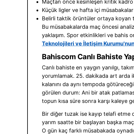
Maçtan önce kesinleşen kritik kadro h
Küçük ligler ve hafta içi müsabakalar
Belirli taktik örüntüler ortaya koyan 
Bu müsabakalarda maç öncesi analiz
yaklaşım. Spor etkinlikleri ve bahis o
Teknolojileri ve İletişim Kurumu'nu
Bahiscom Canlı Bahiste Yap
Canlı bahiste en yaygın yanılgı, takım
yorumlamak. 25. dakikada art arda iki
kalanını da aynı tempoda götüreceği
görülen durum: Ani bir atak patlaması
topun kısa süre sonra karşı kaleye 
Bir diğer tuzak ise kayıp telafi etme 
yarım saatte bir başlayan başka maçlar
O gün kaç farklı müsabakada oynadı