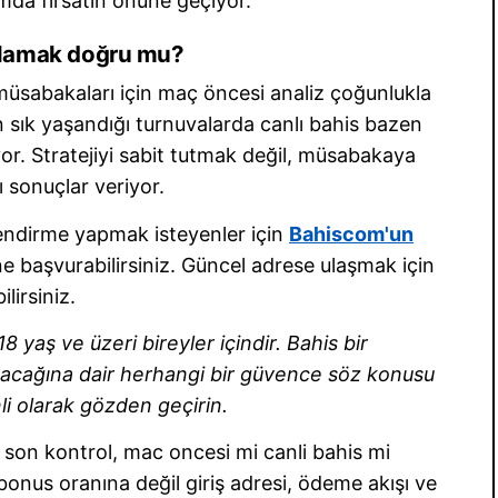
rumda fırsatın önüne geçiyor.
ulamak doğru mu?
 müsabakaları için maç öncesi analiz çoğunlukla
n sık yaşandığı turnuvalarda canlı bahis bazen
yor. Stratejiyi sabit tutmak değil, müsabakaya
 sonuçlar veriyor.
endirme yapmak isteyenler için
Bahiscom'un
e başvurabilirsiniz. Güncel adrese ulaşmak için
lirsiniz.
8 yaş ve üzeri bireyler içindir. Bahis bir
lınacağına dair herhangi bir güvence söz konusu
nli olarak gözden geçirin.
 son kontrol, mac oncesi mi canli bahis mi
bonus oranına değil giriş adresi, ödeme akışı ve