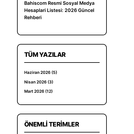
Bahiscom Resmi Sosyal Medya
Hesaplari Listesi: 2026 Güncel
Rehberi
TÜM YAZILAR
Haziran 2026 (5)
Nisan 2026 (3)
Mart 2026 (12)
ÖNEMLI TERIMLER