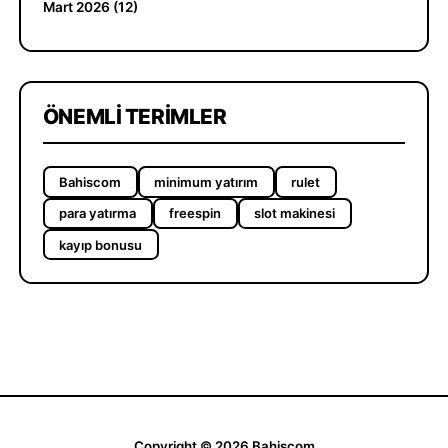
Mart 2026 (12)
ÖNEMLI TERIMLER
Bahiscom
minimum yatırım
rulet
para yatırma
freespin
slot makinesi
kayıp bonusu
Copyright © 2026 Bahiscom