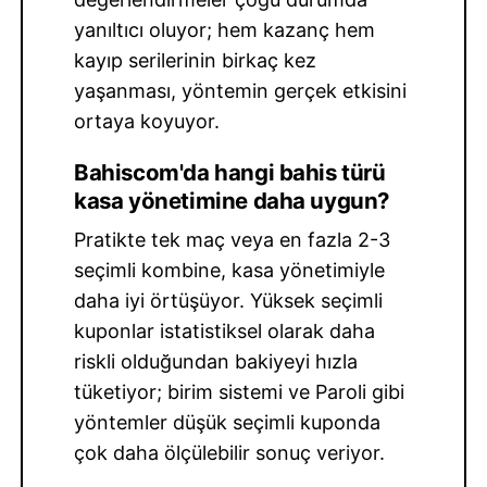
yanıltıcı oluyor; hem kazanç hem
kayıp serilerinin birkaç kez
yaşanması, yöntemin gerçek etkisini
ortaya koyuyor.
Bahiscom'da hangi bahis türü
kasa yönetimine daha uygun?
Pratikte tek maç veya en fazla 2-3
seçimli kombine, kasa yönetimiyle
daha iyi örtüşüyor. Yüksek seçimli
kuponlar istatistiksel olarak daha
riskli olduğundan bakiyeyi hızla
tüketiyor; birim sistemi ve Paroli gibi
yöntemler düşük seçimli kuponda
çok daha ölçülebilir sonuç veriyor.