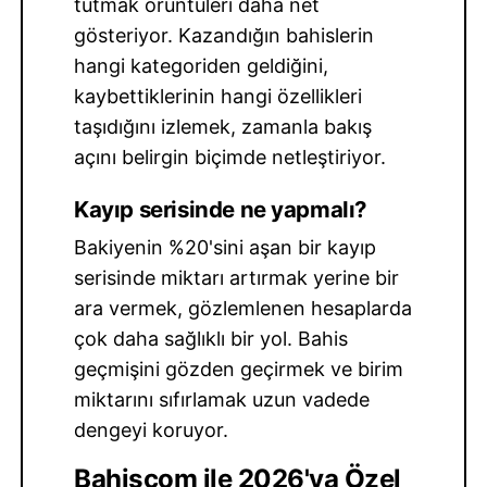
tutmak örüntüleri daha net
gösteriyor. Kazandığın bahislerin
hangi kategoriden geldiğini,
kaybettiklerinin hangi özellikleri
taşıdığını izlemek, zamanla bakış
açını belirgin biçimde netleştiriyor.
Kayıp serisinde ne yapmalı?
Bakiyenin %20'sini aşan bir kayıp
serisinde miktarı artırmak yerine bir
ara vermek, gözlemlenen hesaplarda
çok daha sağlıklı bir yol. Bahis
geçmişini gözden geçirmek ve birim
miktarını sıfırlamak uzun vadede
dengeyi koruyor.
Bahiscom ile 2026'ya Özel