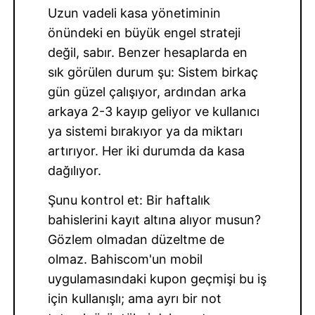
Uzun vadeli kasa yönetiminin
önündeki en büyük engel strateji
değil, sabır. Benzer hesaplarda en
sık görülen durum şu: Sistem birkaç
gün güzel çalışıyor, ardından arka
arkaya 2-3 kayıp geliyor ve kullanıcı
ya sistemi bırakıyor ya da miktarı
artırıyor. Her iki durumda da kasa
dağılıyor.
Şunu kontrol et: Bir haftalık
bahislerini kayıt altına alıyor musun?
Gözlem olmadan düzeltme de
olmaz. Bahiscom'un mobil
uygulamasındaki kupon geçmişi bu iş
için kullanışlı; ama ayrı bir not