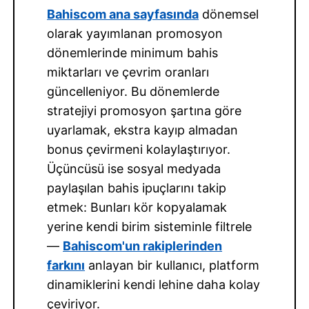
Bahiscom ana sayfasında
dönemsel
olarak yayımlanan promosyon
dönemlerinde minimum bahis
miktarları ve çevrim oranları
güncelleniyor. Bu dönemlerde
stratejiyi promosyon şartına göre
uyarlamak, ekstra kayıp almadan
bonus çevirmeni kolaylaştırıyor.
Üçüncüsü ise sosyal medyada
paylaşılan bahis ipuçlarını takip
etmek: Bunları kör kopyalamak
yerine kendi birim sisteminle filtrele
—
Bahiscom'un rakiplerinden
farkını
anlayan bir kullanıcı, platform
dinamiklerini kendi lehine daha kolay
çeviriyor.