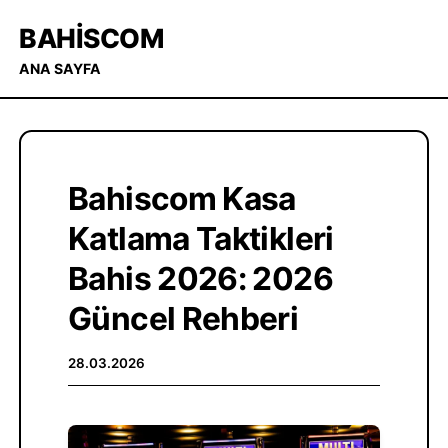
BAHISCOM
ANA SAYFA
Bahiscom Kasa
Katlama Taktikleri
Bahis 2026: 2026
Güncel Rehberi
28.03.2026