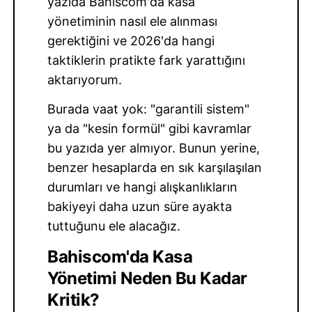
yazıda Bahiscom'da kasa
yönetiminin nasıl ele alınması
gerektiğini ve 2026'da hangi
taktiklerin pratikte fark yarattığını
aktarıyorum.
Burada vaat yok: "garantili sistem"
ya da "kesin formül" gibi kavramlar
bu yazıda yer almıyor. Bunun yerine,
benzer hesaplarda en sık karşılaşılan
durumları ve hangi alışkanlıkların
bakiyeyi daha uzun süre ayakta
tuttuğunu ele alacağız.
Bahiscom'da Kasa
Yönetimi Neden Bu Kadar
Kritik?