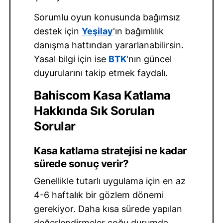
Sorumlu oyun konusunda bağımsız
destek için
Yeşilay
'ın bağımlılık
danışma hattından yararlanabilirsin.
Yasal bilgi için ise
BTK
'nın güncel
duyurularını takip etmek faydalı.
Bahiscom Kasa Katlama
Hakkında Sık Sorulan
Sorular
Kasa katlama stratejisi ne kadar
sürede sonuç verir?
Genellikle tutarlı uygulama için en az
4-6 haftalık bir gözlem dönemi
gerekiyor. Daha kısa sürede yapılan
değerlendirmeler çoğu durumda